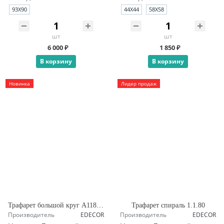
93X90
44X44
58X58
шт
шт
6 000 ₽
1 850 ₽
В корзину
В корзину
Новинка
Лидер продаж
Трафарет большой круг А118 четверть
Трафарет спираль 1.1.80
Производитель
EDECOR
Производитель
EDECOR