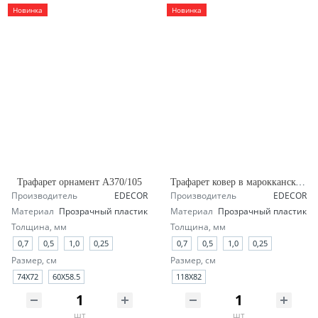
Новинка
Новинка
Трафарет орнамент А370/105
Трафарет ковер в марокканском стиле А145/1904
Производитель
EDECOR
Производитель
EDECOR
Материал
Прозрачный пластик
Материал
Прозрачный пластик
Толщина, мм
Толщина, мм
0,7
0,5
1,0
0,25
0,7
0,5
1,0
0,25
Размер, см
Размер, см
74Х72
60Х58.5
118X82
шт
шт