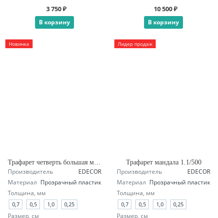
3 750 ₽
10 500 ₽
В корзину
В корзину
Новинка
Лидер продаж
Трафарет четверть большая мандала А1.1
Трафарет мандала 1.1/500
Производитель
EDECOR
Производитель
EDECOR
Материал
Прозрачный пластик
Материал
Прозрачный пластик
Толщина, мм
Толщина, мм
0,7
0,5
1,0
0,25
0,7
0,5
1,0
0,25
Размер, см
Размер, см