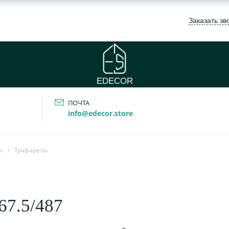
Заказать зв
EDECOR
ПОЧТА
info@edecor.store
и
Трафареты
67.5/487