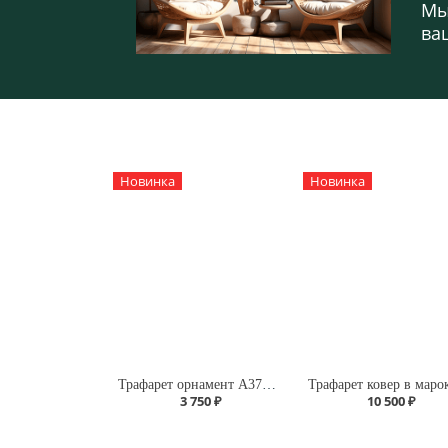
Мы
ва
Новинка
Новинка
Трафарет орнамент А370/105
3 750 ₽
10 500 ₽