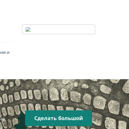
ани и
Сделать большой
не