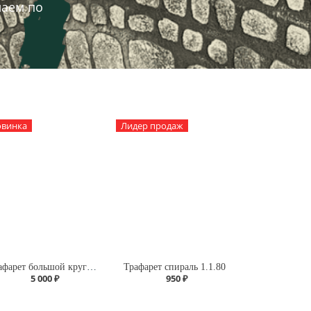
лаем по
винка
Лидер продаж
Трафарет большой круг А118 четверть
Трафарет спираль 1.1.80
5 000 ₽
950 ₽