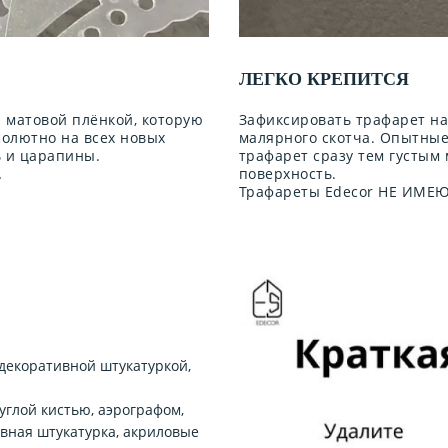
ЛЕГКО КРЕПИТСЯ
 матовой плёнкой, которую
Зафиксировать трафарет н
солютно на всех новых
малярного скотча. Опытны
ь и царапины.
трафарет сразу тем густым
.
поверхность.
Трафареты Edecor НЕ ИМЕЮТ
декоративной штукатуркой,
углой кистью, аэрографом,
ивная штукатурка, акриловые