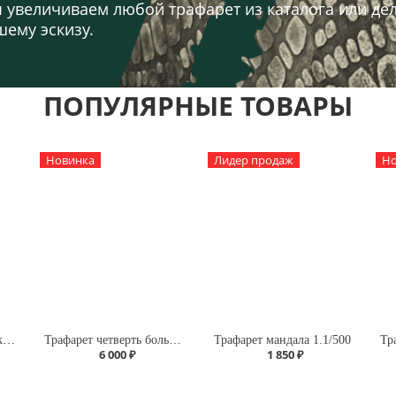
 увеличиваем любой трафарет из каталога или де
шему эскизу.
ПОПУЛЯРНЫЕ ТОВАРЫ
Новинка
Лидер продаж
Но
Трафарет ковер в марокканском стиле А145/1904
Трафарет четверть большая мандала А1.1
Трафарет мандала 1.1/500
6 000 ₽
1 850 ₽