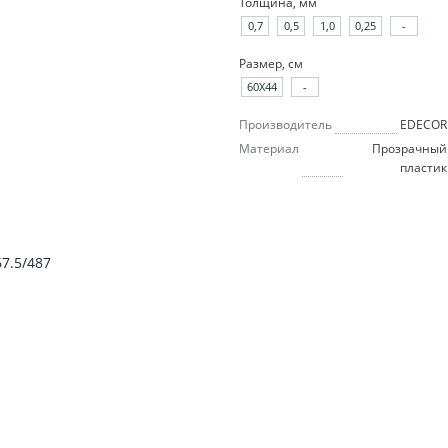
Толщина, мм
0,7
0,5
1,0
0,25
-
Размер, см
60X44
-
Производитель
EDECOR
Материал
Прозрачный
пластик