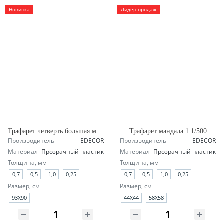
Новинка
Лидер продаж
Трафарет четверть большая мандала А1.1
Трафарет мандала 1.1/500
Производитель
EDECOR
Производитель
EDECOR
Материал
Прозрачный пластик
Материал
Прозрачный пластик
Толщина, мм
Толщина, мм
0,7
0,5
1,0
0,25
0,7
0,5
1,0
0,25
Размер, см
Размер, см
93X90
44X44
58X58