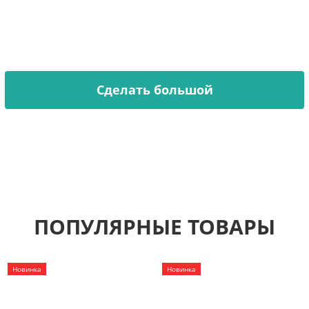
Хочешь декорировать стену, но стандартный размер
не подходит?
Мы увеличиваем любой трафарет из каталога или
делаем по вашему эскизу.
Сделать большой
ПОПУЛЯРНЫЕ ТОВАРЫ
Новинка
Новинка