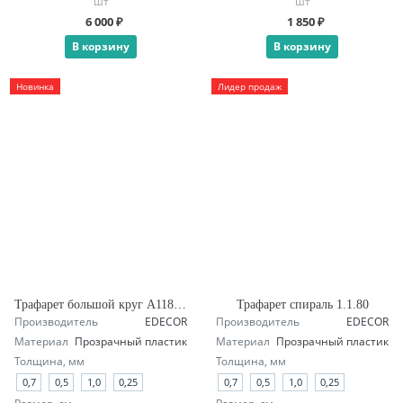
шт
шт
6 000 ₽
1 850 ₽
В корзину
В корзину
Новинка
Лидер продаж
Трафарет большой круг А118 четверть
Трафарет спираль 1.1.80
Производитель
EDECOR
Производитель
EDECOR
Материал
Прозрачный пластик
Материал
Прозрачный пластик
Толщина, мм
Толщина, мм
0,7
0,5
1,0
0,25
0,7
0,5
1,0
0,25