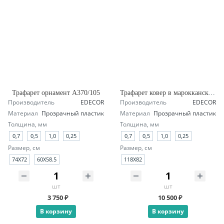
Трафарет орнамент А370/105
Трафарет ковер в марокканском стиле А145/1904
Производитель
EDECOR
Производитель
EDECOR
Материал
Прозрачный пластик
Материал
Прозрачный пластик
Толщина, мм
Толщина, мм
0,7
0,5
1,0
0,25
0,7
0,5
1,0
0,25
Размер, см
Размер, см
74Х72
60Х58.5
118X82
шт
шт
3 750 ₽
10 500 ₽
В корзину
В корзину