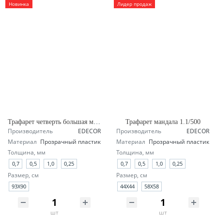
Новинка
Лидер продаж
Трафарет четверть большая мандала А1.1
Трафарет мандала 1.1/500
Производитель
EDECOR
Производитель
EDECOR
Материал
Прозрачный пластик
Материал
Прозрачный пластик
Толщина, мм
Толщина, мм
0,7
0,5
1,0
0,25
0,7
0,5
1,0
0,25
Размер, см
Размер, см
93X90
44X44
58X58
шт
шт