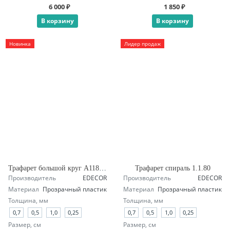
6 000 ₽
1 850 ₽
В корзину
В корзину
Новинка
Лидер продаж
Трафарет большой круг А118 четверть
Трафарет спираль 1.1.80
Производитель
EDECOR
Производитель
EDECOR
Материал
Прозрачный пластик
Материал
Прозрачный пластик
Толщина, мм
Толщина, мм
0,7
0,5
1,0
0,25
0,7
0,5
1,0
0,25
Размер, см
Размер, см