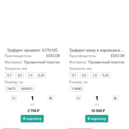
Трафарет орнамент А370/105
Трафарет ковер в марокканском стиле А145/1904
Производитель
EDECOR
Производитель
EDECOR
Материал
Прозрачный пластик
Материал
Прозрачный пластик
Толщина, мм
Толщина, мм
0,7
0,5
1,0
0,25
0,7
0,5
1,0
0,25
Размер, см
Размер, см
74Х72
60Х58.5
118X82
шт
шт
3 750 ₽
10 500 ₽
В корзину
В корзину