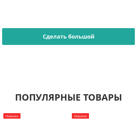
Хочешь декорировать стену, но стандартный размер
не подходит?
Мы увеличиваем любой трафарет из каталога или
делаем по вашему эскизу.
Сделать большой
ПОПУЛЯРНЫЕ ТОВАРЫ
Новинка
Новинка