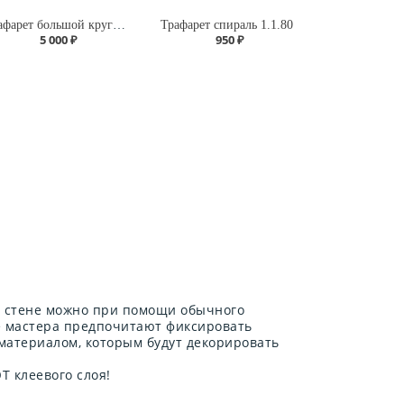
Трафарет большой круг А118 четверть
Трафарет спираль 1.1.80
5 000 ₽
950 ₽
а стене можно при помощи обычного
е мастера предпочитают фиксировать
 материалом, которым будут декорировать
 клеевого слоя!