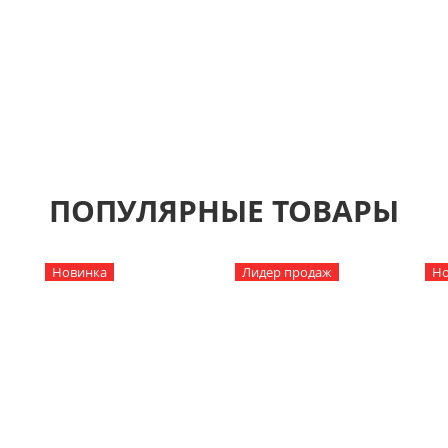
 В ВАШЕМ СТИЛЕ
чешь декорировать стену, но стандартный размер 
дходит?
 увеличиваем любой трафарет из каталога или де
шему эскизу.
ПОПУЛЯРНЫЕ ТОВАРЫ
Новинка
Лидер продаж
Но