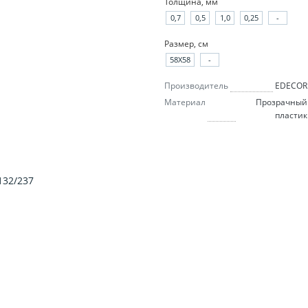
Толщина, мм
0,7
0,5
1,0
0,25
-
Размер, см
58X58
-
Производитель
EDECOR
Материал
Прозрачный
пластик