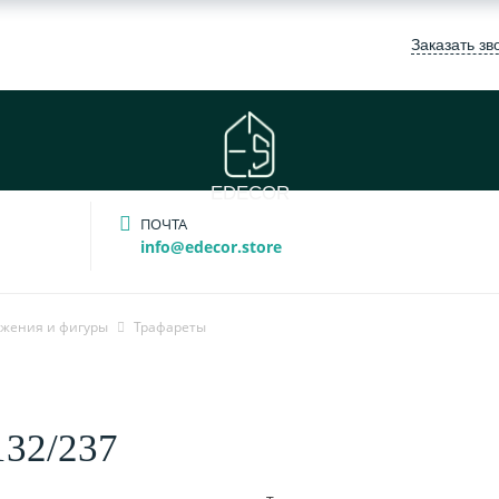
Заказать зв
EDECOR
ПОЧТА
info@edecor.store
жения и фигуры
Трафареты
132/237