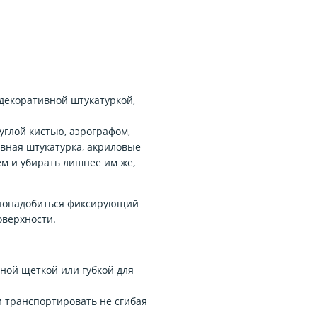
декоративной штукатуркой,
углой кистью, аэрографом,
ивная штукатурка, акриловые
м и убирать лишнее им же,
 понадобиться фиксирующий
оверхности.
бной щёткой или губкой для
 транспортировать не сгибая