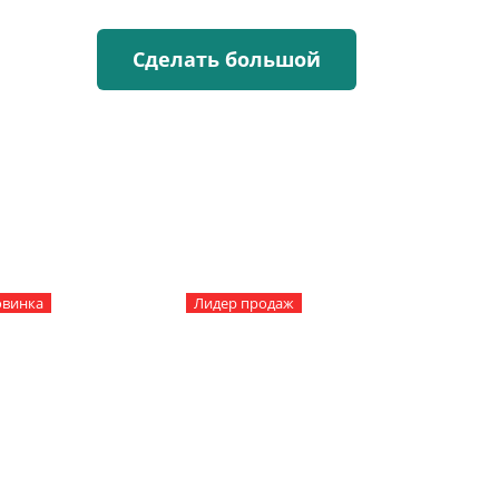
Сделать большой
не
лаем по
винка
Лидер продаж