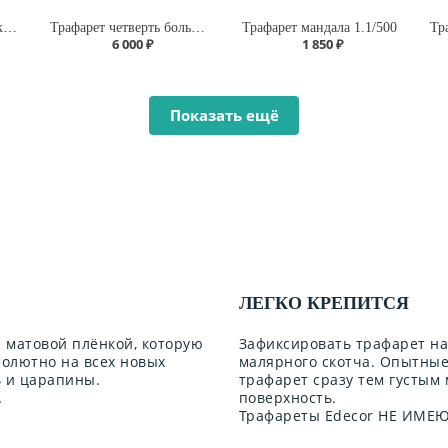
Трафарет ковер в марокканском стиле А145/1904
Трафарет четверть большая мандала А1.1
Трафарет мандала 1.1/500
6 000 ₽
1 850 ₽
Показать ещё
ЛЕГКО КРЕПИТСЯ
 матовой плёнкой, которую
Зафиксировать трафарет н
солютно на всех новых
малярного скотча. Опытны
ь и царапины.
трафарет сразу тем густым
.
поверхность.
Трафареты Edecor НЕ ИМЕЮТ