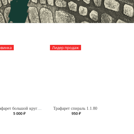
винка
Лидер продаж
Трафарет большой круг А118 четверть
Трафарет спираль 1.1.80
5 000 ₽
950 ₽