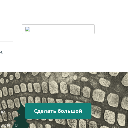
и.
Сделать большой
не
лаем по