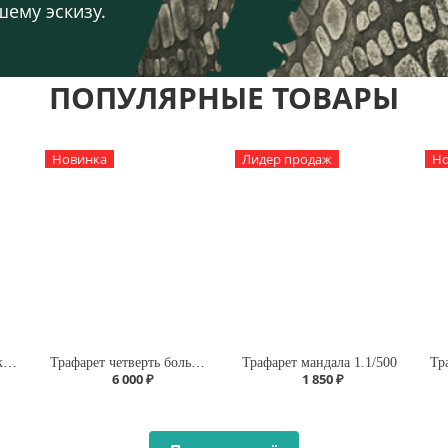
шему эскизу.
ПОПУЛЯРНЫЕ ТОВАРЫ
Новинка
Лидер продаж
Но
Трафарет ковер в марокканском стиле А145/1904
Трафарет четверть большая мандала А1.1
Трафарет мандала 1.1/500
6 000 ₽
1 850 ₽