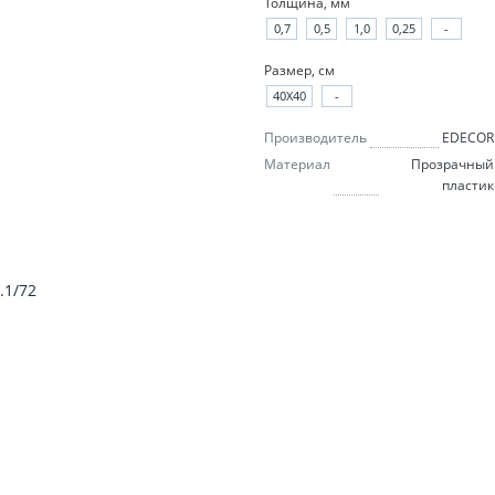
Толщина, мм
0,7
0,5
1,0
0,25
-
Размер, см
40X40
-
Производитель
EDECOR
Материал
Прозрачный
пластик