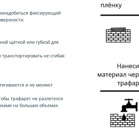
 понадобиться фиксирующий
оверхности.
бной щёткой или губкой для
 транспортировать не сгибая
тягиваются и не меняют
обы трафарет не разлетелся
рками на больших объемах.