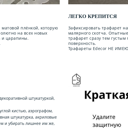
ЛЕГКО КРЕПИТСЯ
 матовой плёнкой, которую
Зафиксировать трафарет н
солютно на всех новых
малярного скотча. Опытны
ь и царапины.
трафарет сразу тем густым
.
поверхность.
Трафареты Edecor НЕ ИМЕЮТ
декоративной штукатуркой,
углой кистью, аэрографом,
ивная штукатурка, акриловые
м и убирать лишнее им же,