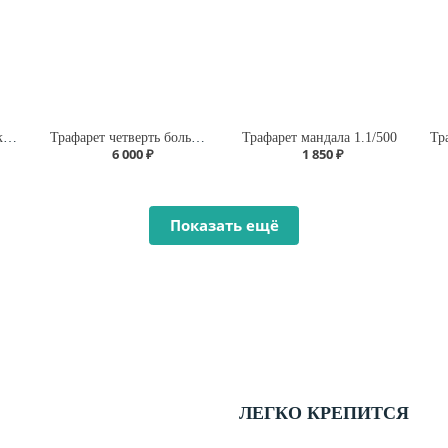
Трафарет ковер в марокканском стиле А145/1904
Трафарет четверть большая мандала А1.1
Трафарет мандала 1.1/500
6 000 ₽
1 850 ₽
Показать ещё
ЛЕГКО КРЕПИТСЯ