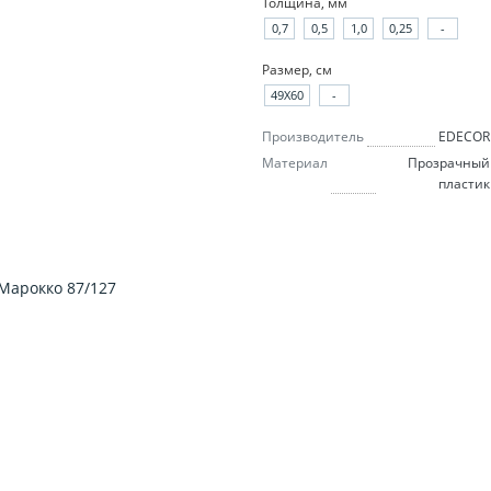
Толщина, мм
0,7
0,5
1,0
0,25
-
Размер, см
49X60
-
Производитель
EDECOR
Материал
Прозрачный
пластик