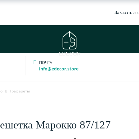
Заказать зв
EDECOR
ПОЧТА
info@edecor.store
ко
Трафареты
решетка Марокко 87/127