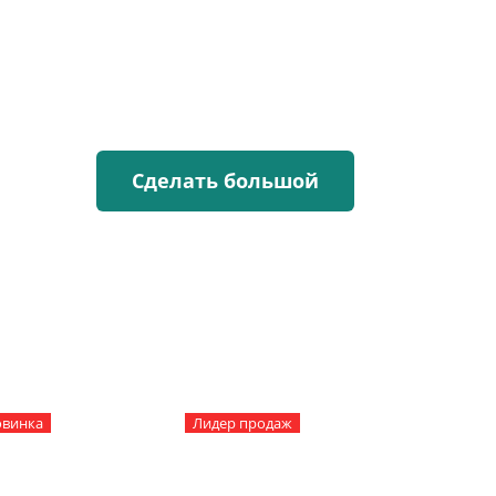
Сделать большой
не
лаем по
винка
Лидер продаж