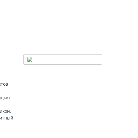
етов
мощью
икой.
щитный