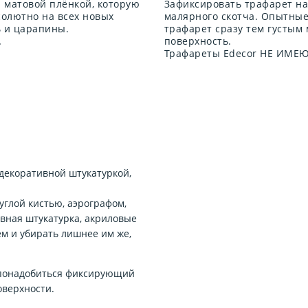
 матовой плёнкой, которую
Зафиксировать трафарет н
солютно на всех новых
малярного скотча. Опытны
ь и царапины.
трафарет сразу тем густым
.
поверхность.
Трафареты Edecor НЕ ИМЕЮТ
декоративной штукатуркой,
углой кистью, аэрографом,
ивная штукатурка, акриловые
м и убирать лишнее им же,
 понадобиться фиксирующий
оверхности.