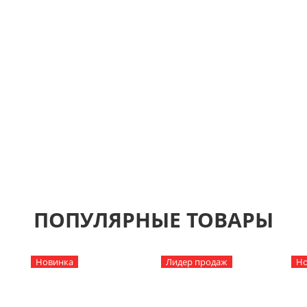
АШ ТРАФАРЕТ
 В ВАШЕМ СТИЛЕ
чешь декорировать стену, но стандартный размер 
дходит?
 увеличиваем любой трафарет из каталога или де
шему эскизу.
ПОПУЛЯРНЫЕ ТОВАРЫ
Новинка
Лидер продаж
Но