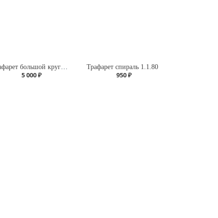
Трафарет большой круг А118 четверть
Трафарет спираль 1.1.80
5 000 ₽
950 ₽