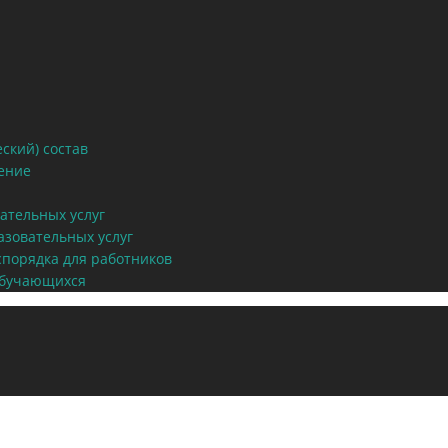
ский) состав
ение
ательных услуг
азовательных услуг
спорядка для работников
обучающихся
Декоративные штукатурки
итальянских и российской фабрик
Трафареты и инструменты для о