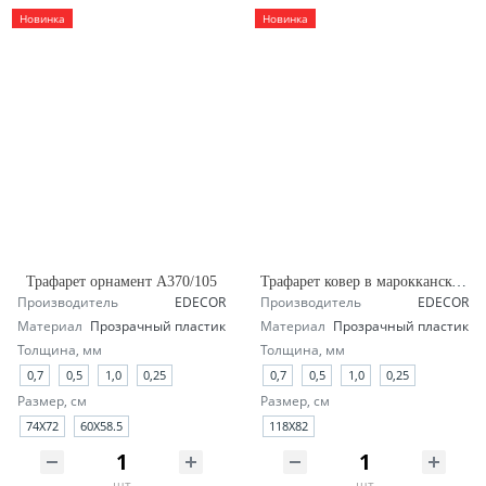
Новинка
Новинка
Трафарет орнамент А370/105
Трафарет ковер в марокканском стиле А145/1904
Производитель
EDECOR
Производитель
EDECOR
Материал
Прозрачный пластик
Материал
Прозрачный пластик
Толщина, мм
Толщина, мм
0,7
0,5
1,0
0,25
0,7
0,5
1,0
0,25
Размер, см
Размер, см
74Х72
60Х58.5
118X82
шт
шт