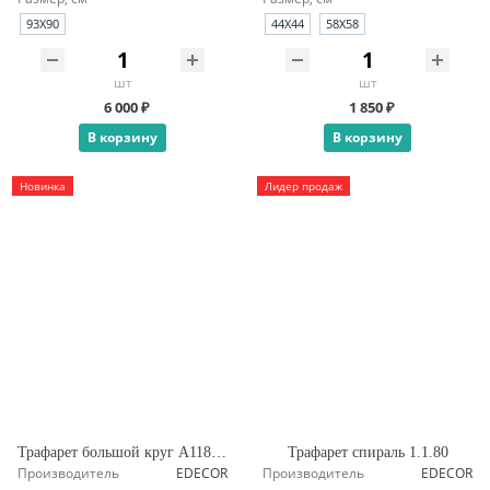
93X90
44X44
58X58
шт
шт
6 000 ₽
1 850 ₽
В корзину
В корзину
Новинка
Лидер продаж
Трафарет большой круг А118 четверть
Трафарет спираль 1.1.80
Производитель
EDECOR
Производитель
EDECOR