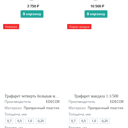
3 750 ₽
10 500 ₽
В корзину
В корзину
Новинка
Лидер продаж
Трафарет четверть большая мандала А1.1
Трафарет мандала 1.1/500
Производитель
EDECOR
Производитель
EDECOR
Материал
Прозрачный пластик
Материал
Прозрачный пластик
Толщина, мм
Толщина, мм
0,7
0,5
1,0
0,25
0,7
0,5
1,0
0,25
Размер, см
Размер, см