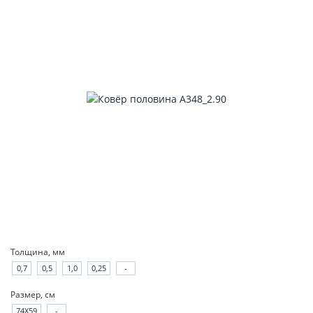
Толщина, мм
0,7
0,5
1,0
0,25
-
Размер, см
74X59
-