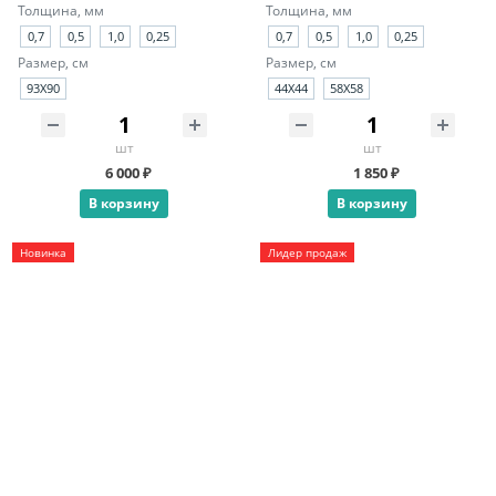
Толщина, мм
Толщина, мм
0,7
0,5
1,0
0,25
0,7
0,5
1,0
0,25
Размер, см
Размер, см
93X90
44X44
58X58
шт
шт
6 000 ₽
1 850 ₽
В корзину
В корзину
Новинка
Лидер продаж