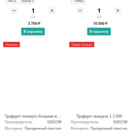
74Х72
60Х58.5
118X82
шт
шт
3 750 ₽
10 500 ₽
В корзину
В корзину
Новинка
Лидер продаж
Трафарет четверть большая мандала А1.1
Трафарет мандала 1.1/500
Производитель
EDECOR
Производитель
EDECOR
Материал
Прозрачный пластик
Материал
Прозрачный пластик