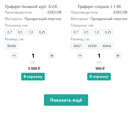
Трафарет большой круг А118 четверть
Трафарет спираль 1.1.80
Производитель
EDECOR
Производитель
EDECOR
Материал
Прозрачный пластик
Материал
Прозрачный пластик
Толщина, мм
Толщина, мм
0,7
0,5
1,0
0,25
0,7
0,5
1,0
0,25
Размер, см
Размер, см
90X90
30X21
42X30
60X42
шт
шт
5 000 ₽
950 ₽
В корзину
В корзину
Показать ещё