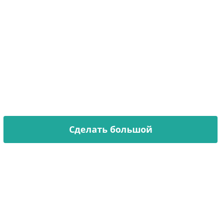
НАШ ТРАФАРЕТ
— В ВАШЕМ СТИЛЕ
Хочешь декорировать стену, но стандартный размер
не подходит?
Мы увеличиваем любой трафарет из каталога или
делаем по вашему эскизу.
Сделать большой