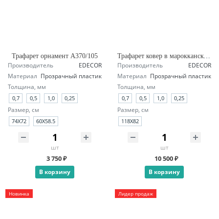
Трафарет орнамент А370/105
Трафарет ковер в марокканском стиле А145/1904
Производитель
EDECOR
Производитель
EDECOR
Материал
Прозрачный пластик
Материал
Прозрачный пластик
Толщина, мм
Толщина, мм
0,7
0,5
1,0
0,25
0,7
0,5
1,0
0,25
Размер, см
Размер, см
74Х72
60Х58.5
118X82
шт
шт
3 750 ₽
10 500 ₽
В корзину
В корзину
Новинка
Лидер продаж