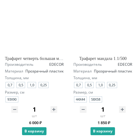
Трафарет четверть большая мандала А1.1
Трафарет мандала 1.1/500
Производитель
EDECOR
Производитель
EDECOR
Материал
Прозрачный пластик
Материал
Прозрачный пластик
Толщина, мм
Толщина, мм
0,7
0,5
1,0
0,25
0,7
0,5
1,0
0,25
Размер, см
Размер, см
93X90
44X44
58X58
шт
шт
6 000 ₽
1 850 ₽
В корзину
В корзину