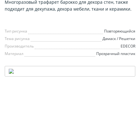
Многоразовый трафарет барокко для декора стен, также
подходит для декупажа, декора мебели, ткани и керамики.
Тип рисунка
Повторяющийся
Тема рисунка
Дамаск / Решетки
Производитель
EDECOR
Материал
Прозрачный пластик
НАШ ТРАФАРЕТ
— В ВАШЕМ СТИЛЕ
Хочешь декорировать стену, но стандартный размер
не подходит?
Мы увеличиваем любой трафарет из каталога или