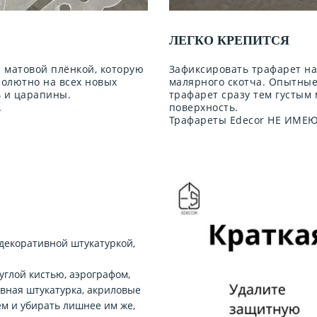
ЛЕГКО КРЕПИТСЯ
 матовой плёнкой, которую
Зафиксировать трафарет н
солютно на всех новых
малярного скотча. Опытны
ь и царапины.
трафарет сразу тем густым
.
поверхность.
Трафареты Edecor НЕ ИМЕЮТ
декоративной штукатуркой,
углой кистью, аэрографом,
ивная штукатурка, акриловые
м и убирать лишнее им же,