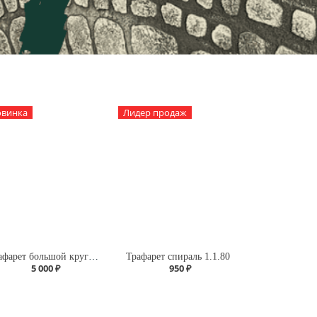
винка
Лидер продаж
Трафарет большой круг А118 четверть
Трафарет спираль 1.1.80
5 000 ₽
950 ₽