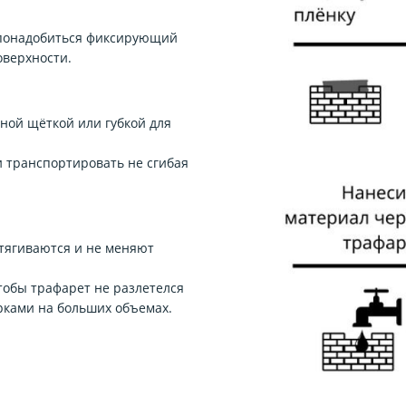
 понадобиться фиксирующий
оверхности.
бной щёткой или губкой для
 транспортировать не сгибая
тягиваются и не меняют
обы трафарет не разлетелся
рками на больших объемах.