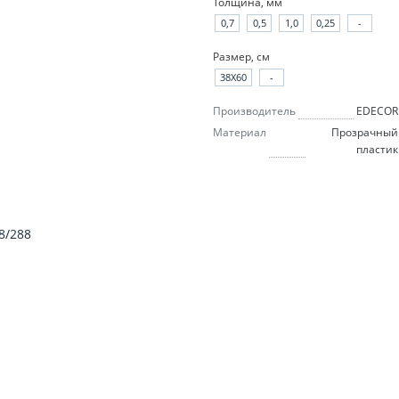
Толщина, мм
0,7
0,5
1,0
0,25
-
Размер, см
38X60
-
Производитель
EDECOR
Материал
Прозрачный
пластик