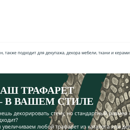
, также подходит для декупажа, декора мебели, ткани и керами
АШ ТРАФАРЕТ
 В ВАШЕМ СТИЛЕ
чешь декорировать стену, но стандартный размер 
дходит?
 увеличиваем любой трафарет из каталога или де