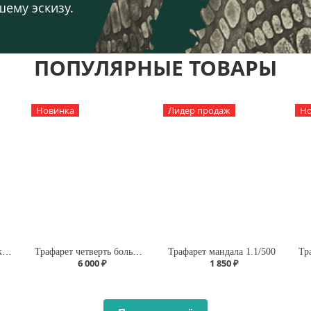
шему эскизу.
ПОПУЛЯРНЫЕ ТОВАРЫ
Новинка
Лидер продаж
Но
Трафарет ковер в марокканском стиле А145/1904
Трафарет четверть большая мандала А1.1
Трафарет мандала 1.1/500
6 000 ₽
1 850 ₽