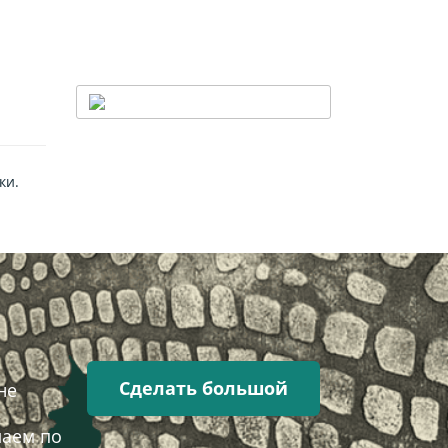
ки.
Сделать большой
не
лаем по