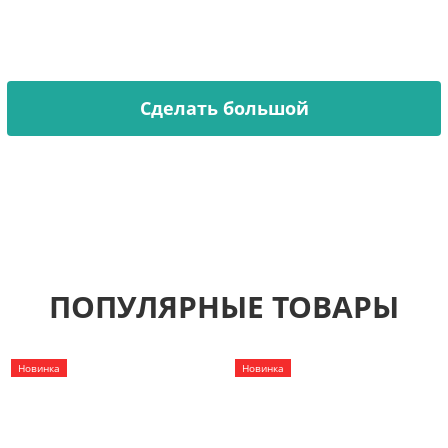
Хочешь декорировать стену, но стандартный размер
не подходит?
Мы увеличиваем любой трафарет из каталога или
делаем по вашему эскизу.
Сделать большой
ПОПУЛЯРНЫЕ ТОВАРЫ
Новинка
Новинка