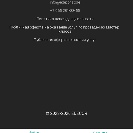
info@edecor.store
+7 965 281-88-55
Политика конфиденциальности
Публичная оферта на оказание услуг по проведению мастер-
класса
Публичная оферта оказания услуг
© 2023-2026 EDECOR
Пожаловаться на контент cайта в
Битрикс24
Войти
Корзина