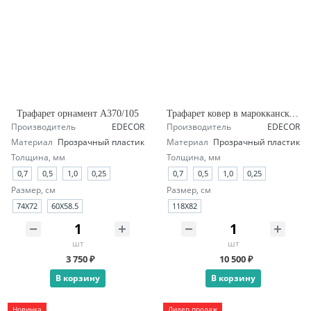
Трафарет орнамент А370/105
Трафарет ковер в марокканском стиле А145/1904
Производитель
EDECOR
Производитель
EDECOR
Материал
Прозрачный пластик
Материал
Прозрачный пластик
Толщина, мм
Толщина, мм
0,7
0,5
1,0
0,25
0,7
0,5
1,0
0,25
Размер, см
Размер, см
74Х72
60Х58.5
118X82
шт
шт
3 750 ₽
10 500 ₽
В корзину
В корзину
Новинка
Лидер продаж