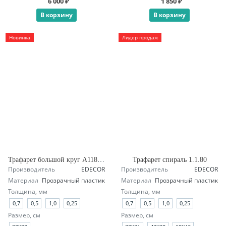
6 000 ₽
1 850 ₽
В корзину
В корзину
Новинка
Лидер продаж
Трафарет большой круг А118 четверть
Трафарет спираль 1.1.80
Производитель
EDECOR
Производитель
EDECOR
Материал
Прозрачный пластик
Материал
Прозрачный пластик
Толщина, мм
Толщина, мм
0,7
0,5
1,0
0,25
0,7
0,5
1,0
0,25
Размер, см
Размер, см