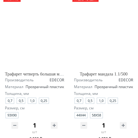
Трафарет четверть большая мандала А1.1
Трафарет мандала 1.1/500
Производитель
EDECOR
Производитель
EDECOR
Материал
Прозрачный пластик
Материал
Прозрачный пластик
Толщина, мм
Толщина, мм
0,7
0,5
1,0
0,25
0,7
0,5
1,0
0,25
Размер, см
Размер, см
93X90
44X44
58X58
шт
шт