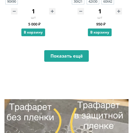
90X90
30X21
42X30
60X42
шт
шт
5 000 ₽
950 ₽
В корзину
В корзину
Показать ещё