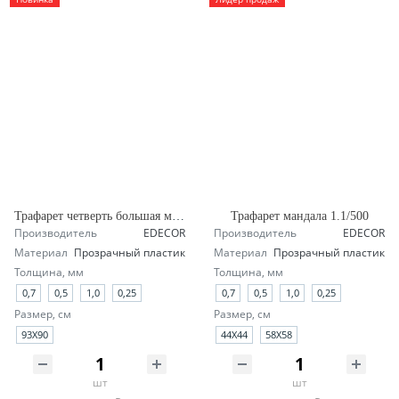
Трафарет четверть большая мандала А1.1
Трафарет мандала 1.1/500
Производитель
EDECOR
Производитель
EDECOR
Материал
Прозрачный пластик
Материал
Прозрачный пластик
Толщина, мм
Толщина, мм
0,7
0,5
1,0
0,25
0,7
0,5
1,0
0,25
Размер, см
Размер, см
93X90
44X44
58X58
шт
шт