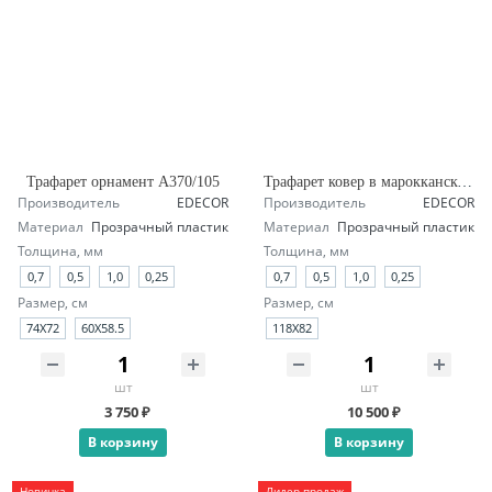
Трафарет орнамент А370/105
Трафарет ковер в марокканском стиле А145/1904
Производитель
EDECOR
Производитель
EDECOR
Материал
Прозрачный пластик
Материал
Прозрачный пластик
Толщина, мм
Толщина, мм
0,7
0,5
1,0
0,25
0,7
0,5
1,0
0,25
Размер, см
Размер, см
74Х72
60Х58.5
118X82
шт
шт
3 750 ₽
10 500 ₽
В корзину
В корзину
Новинка
Лидер продаж