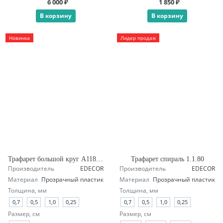
6 000 ₽
1 850 ₽
В корзину
В корзину
Новинка
Лидер продаж
Трафарет большой круг А118 четверть
Трафарет спираль 1.1.80
Производитель
EDECOR
Производитель
EDECOR
Материал
Прозрачный пластик
Материал
Прозрачный пластик
Толщина, мм
Толщина, мм
0,7
0,5
1,0
0,25
0,7
0,5
1,0
0,25
Размер, см
Размер, см