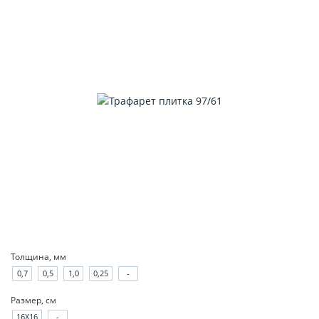
Толщина, мм
0,7
0,5
1,0
0,25
-
Размер, см
16X16
-