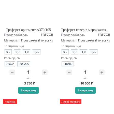
Трафарет орнамент А370/105
Трафарет ковер в марокканском стиле А145/1904
Производитель
EDECOR
Производитель
EDECOR
Материал
Прозрачный пластик
Материал
Прозрачный пластик
Толщина, мм
Толщина, мм
0,7
0,5
1,0
0,25
0,7
0,5
1,0
0,25
Размер, см
Размер, см
74Х72
60Х58.5
118X82
шт
шт
3 750 ₽
10 500 ₽
В корзину
В корзину
Новинка
Лидер продаж