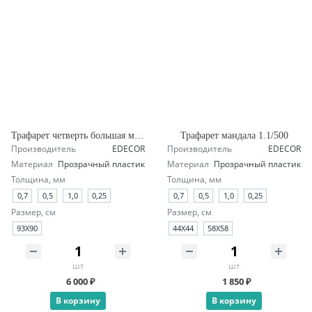
Трафарет четверть большая мандала А1.1
Трафарет мандала 1.1/500
Производитель
EDECOR
Производитель
EDECOR
Материал
Прозрачный пластик
Материал
Прозрачный пластик
Толщина, мм
Толщина, мм
0,7
0,5
1,0
0,25
0,7
0,5
1,0
0,25
Размер, см
Размер, см
93X90
44X44
58X58
шт
шт
6 000 ₽
1 850 ₽
В корзину
В корзину