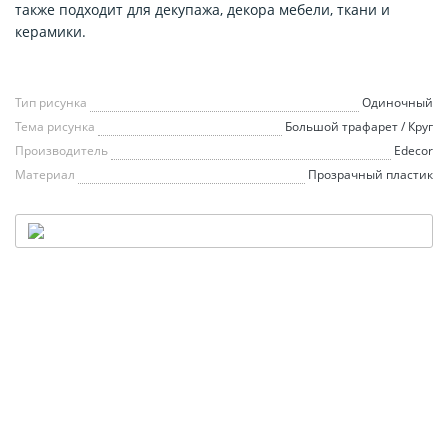
также подходит для декупажа, декора мебели, ткани и
керамики.
Тип рисунка
Одиночный
Тема рисунка
Большой трафарет / Круг
Производитель
Edecor
Материал
Прозрачный пластик
НАШ ТРАФАРЕТ
— В ВАШЕМ СТИЛЕ
Хочешь декорировать стену, но стандартный размер
не подходит?
Мы увеличиваем любой трафарет из каталога или