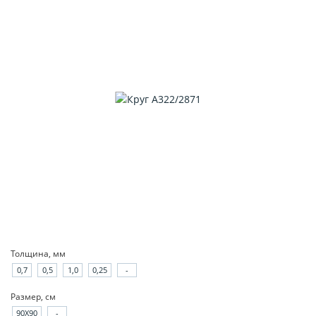
Толщина, мм
0,7
0,5
1,0
0,25
-
Размер, см
90X90
-