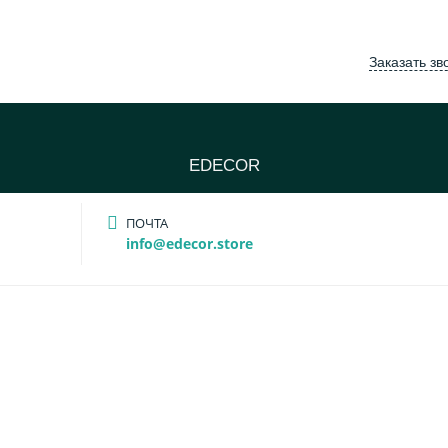
Заказать зв
EDECOR
ПОЧТА
info@edecor.store
EDECOR-STORE
НАШ ТРАФАРЕТ — В ВАШЕМ СТИЛЕ
Мы увеличиваем любой трафарет из каталога ил