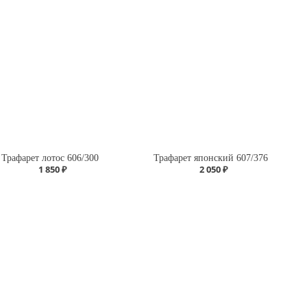
Трафарет лотос 606/300
Трафарет японский 607/376
1 850 ₽
2 050 ₽